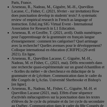
Paris, France.
Arseneau, R., Nadeau, M., Giguère, M.-H., Quevillon
Lacasse, C., Fisher, C. (2021, février - sur invitation) How
does punctuation develop in students' texts? A systematic
review of empirical research in French as language of
instruction. EduLing SIG Virtual Event - International
Association for Research in L1 Education.
Arseneau, R. et Geoffre, T. (2021, avril). Outils numériques
pour l'apprentissage de la grammaire en français langue
d'enseignement : comment les catégoriser? Quel arrimage
avec la recherche? Quelles avenues pour le développement?
Colloque international en éducation (CRIFPE) (29 avril
2021). En ligne.
Arseneau, R., Quevillon Lacasse, C. Giguère, M.-H.,
Nadeau, M. et Fisher, C., (2021, mai). Défis rencontrés dans
une recherche quasi-expérimentale sur un grand échantillon et
« ficelles du métier » de chercheur.e en didactique de la
grammaire et de l¿écriture. Communication dans le cadre du
88e Congrès de l¿Acfas. Université Sherbrooke et Bishop's
[en ligne].
Arseneau, R., Nadeau, M., Fisher, C., Giguère, M.-H. et
Quevillon Lacasse (2021, mai). Effets d'une séquence
d'activités métacognitives sur la ponctuation dans les textes
d'élèves du 3e cycle du primaire et du 1er cycle du secondaire
au Québec. Communication dans le cadre du 88e Congrès de