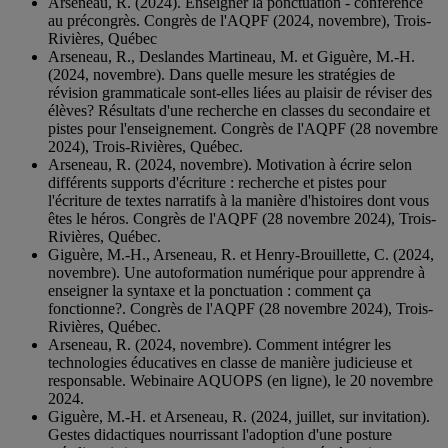
Arseneau, R. (2024). Enseigner la ponctuation - conférence
au précongrès. Congrès de l'AQPF (2024, novembre), Trois-
Rivières, Québec
Arseneau, R., Deslandes Martineau, M. et Giguère, M.-H.
(2024, novembre). Dans quelle mesure les stratégies de
révision grammaticale sont-elles liées au plaisir de réviser des
élèves? Résultats d'une recherche en classes du secondaire et
pistes pour l'enseignement. Congrès de l'AQPF (28 novembre
2024), Trois-Rivières, Québec.
Arseneau, R. (2024, novembre). Motivation à écrire selon
différents supports d'écriture : recherche et pistes pour
l'écriture de textes narratifs à la manière d'histoires dont vous
êtes le héros. Congrès de l'AQPF (28 novembre 2024), Trois-
Rivières, Québec.
Giguère, M.-H., Arseneau, R. et Henry-Brouillette, C. (2024,
novembre). Une autoformation numérique pour apprendre à
enseigner la syntaxe et la ponctuation : comment ça
fonctionne?. Congrès de l'AQPF (28 novembre 2024), Trois-
Rivières, Québec.
Arseneau, R. (2024, novembre). Comment intégrer les
technologies éducatives en classe de manière judicieuse et
responsable. Webinaire AQUOPS (en ligne), le 20 novembre
2024.
Giguère, M.-H. et Arseneau, R. (2024, juillet, sur invitation).
Gestes didactiques nourrissant l'adoption d'une posture