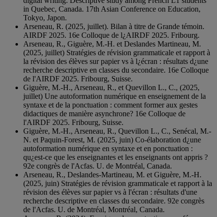
digital writing: Descriptive study among French L1 students
in Quebec, Canada. 17th Asian Conference on Education,
Tokyo, Japon.
Arseneau, R. (2025, juillet). Bilan à titre de Grande témoin.
AIRDF 2025. 16e Colloque de l¿AIRDF 2025. Fribourg.
Arseneau, R., Giguère, M.-H. et Deslandes Martineau, M.
(2025, juillet) Stratégies de révision grammaticale et rapport à
la révision des élèves sur papier vs à l¿écran : résultats d¿une
recherche descriptive en classes du secondaire. 16e Colloque
de l'AIRDF 2025. Fribourg, Suisse.
Giguère, M.-H., Arseneau, R., et Quevillon L., C., (2025,
juillet) Une autoformation numérique en enseignement de la
syntaxe et de la ponctuation : comment former aux gestes
didactiques de manière asynchrone? 16e Colloque de
l'AIRDF 2025. Fribourg, Suisse.
Giguère, M.-H., Arseneau, R., Quevillon L., C., Senécal, M.-
N. et Paquin-Forest, M. (2025, juin) Co-élaboration d¿une
autoformation numérique en syntaxe et en ponctuation :
qu¿est-ce que les enseignantes et les enseignants ont appris ?
92e congrès de l'Acfas. U. de Montréal, Canada.
Arseneau, R., Deslandes-Martineau, M. et Giguère, M.-H.
(2025, juin) Stratégies de révision grammaticale et rapport à la
révision des élèves sur papier vs à l'écran : résultats d'une
recherche descriptive en classes du secondaire. 92e congrès
de l'Acfas. U. de Montréal, Montréal, Canada.