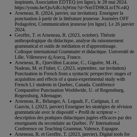
inspirants, Association EDTEQ (en ligne), le 28 mai 2024.
https://youtu.be/QuAiKcJqWmc?si=NmTD9KlLioTN-r4Q
Arseneau, R. (2024, janvier, sur invitation). Enseigner la
ponctuation à partir de la littérature jeunesse. Journées OFF
Pedagofest, Communication jeunesse [en ligne]. Le 26 janvier
2024.
Geoffre, T. et Arseneau, R. (2023, octobre). Théorie
anthropologique du didactique, analyse du raisonnement
grammatical et outils de médiation et d'apprentissage.
Colloque international Grammaire et didactique. Université de
Lille, Villeneuve d¿Asecq, France.
Arseneau, R., Quevillon Lacasse, C., Giguère, M.-H.,
Nadeau, M. et Fisher, C. (2023, septembre, sur invitation)
Punctuation in French from a syntactic perspective: stages of
acquisition and effects of a quasi-experimental study with
French L1 students in Quebec, Canada. Conférence
Comparative Punctuation Worldwide, U. of Regensburg,
Regensburg, Allemagne.
Arseneau, R., Bélanger, A. Legault, F., Carignan, I. et
Gauvin, I. (2023, janvier) Enseigner les stratégies de révision
grammaticale avec le dispositif « Profil de scripteur » :
description des pratiques didactiques jugées efficaces par des
enseignants du secondaire au Québec. IV International
Conference on Teaching Grammar, Valence, Espagne.
Arseneau, R. et Geoffre, T. (2023, janvier). Digital tools for