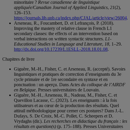
minoritaire ?
Revue canadienne de linguistique
appliquée/Canadian Journal of Applied Linguistics
,
21
(2),
126–153.
https://journals.lib.unb.ca/index.php/CJAL/article/view/26004
.
Arseneau, R., Foucambert, D. et Lefrançois, P. (2018).
Improving the mastery of relative clause in French L1
secondary classes: the effects of an intervention based on
verbal interactions on written syntactic structures.
L1-
Educational Studies in Language and Literature
,
18
, 1–29.
http://dx.doi.org/10.17239/L1ESLL-2018.18.01.08
.
Chapitres de livre
Giguère, M.-H., Fisher, C. et Arseneau, R. (accepté). Savoirs
linguistiques et pratiques de correction d’enseignants du 3e
cycle primaire et de 1re secondaire en syntaxe et en
ponctuation : un aperçu. Dans
Actes du colloque de l’AIRDF
en Belgique
. Presses universitaires de Louvain.
Giguère, M.-H., Arseneau, R., Nadeau, M., Fisher, C. et
Quevillon Lacasse, C. (2023). Les enseignants : à la fois
utilisateurs et au cœur de la production des résultats. Quel
attirail méthodologique pour cerner ces postures? Dans J.-L.
Dufays, S. De Croix, M.-C. Pollet, C. Scheepers et D.
Vrydaghs (dir.).
Les recherches en didactique du français : les
résultats en question(s)
(p. 175–188). Presses Universitaires