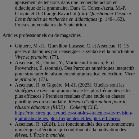
apaisement de tensions dans une recherche-action en
didactique de la grammaire. Dans C. Cohen-Azria, M.-P.
Chopin et D. Orange-Ravachol (dir.).
Questionner l’espace.
Les méthodes de recherche en didactiques
(p. 149–162).
Presses universitaires du Septentrion.
Articles professionnels ou de magazines
Giguère, M.-H., Quevillon Lacasse, C. et Arseneau, R. 15
gestes didactiques pour enseigner la syntaxe et la ponctuation.
Vivre le primaire
, (77).
Arseneau, R., Dubuc, Y., Martineau-Pruneau, É. et
Provencher, É. (soumis). Des Parcours numériques interactifs
pour structurer le raisonnement grammatical en écriture.
Vivre
le primaire
, (77).
Arseneau, R. et Giguère, M.-H. (2025). Quelles sont les
stratégies de révision grammaticale les plus fréquentes et les
plus efficaces ? Premiers résultats d’une étude en classes
plurilingues du secondaire.
Réseau d’information pour la
réussite éducative (RIRE) – Collectif CLÉ
.
https://rire.ctreq.qc.ca/quelles-sont-les-strategies-de-revision-
grammaticale-les-plus-frequentes-et-les-plus-efficaces/
.
Arseneau, R. (2024). Les fonctionnalités des environnements
numériques d’écriture qui contribuent à la motivation des
élèves.
L’École branchée
.