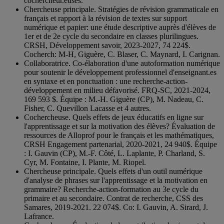
cochercheur.euses.
Chercheuse principale. Stratégies de révision grammaticale en
français et rapport à la révision de textes sur support
numérique et papier: une étude descriptive auprès d'élèves de
1er et de 2e cycle du secondaire en classes plurilingues.
CRSH, Développement savoir, 2023-2027, 74 224$.
Cocherch: M-H, Giguère, C. Blaser, C. Maynard, I. Carignan.
Collaboratrice. Co-élaboration d'une autoformation numérique
pour soutenir le développement professionnel d'enseignant.es
en syntaxe et en ponctuation : une recherche-action-
développement en milieu défavorisé. FRQ-SC, 2021-2024,
169 593 $. Équipe : M.-H. Giguère (CP), M. Nadeau, C.
Fisher, C. Quevillon Lacasse et 4 autres.
Cochercheuse. Quels effets de jeux éducatifs en ligne sur
l'apprentissage et sur la motivation des élèves? Évaluation de
ressources de Alloprof pour le français et les mathématiques,
CRSH Engagement partenarial, 2020-2021, 24 940$. Équipe
: I. Gauvin (CP), M.-F. Côté, L. Laplante, P. Charland, S.
Cyr, M. Fontaine, I. Plante, M. Riopel.
Chercheuse principale. Quels effets d'un outil numérique
d'analyse de phrases sur l'apprentissage et la motivation en
grammaire? Recherche-action-formation au 3e cycle du
primaire et au secondaire. Contrat de recherche, CSS des
Samares, 2019-2021. 22 074$. Co: I. Gauvin, A. Sirard, J.
Lafrance.