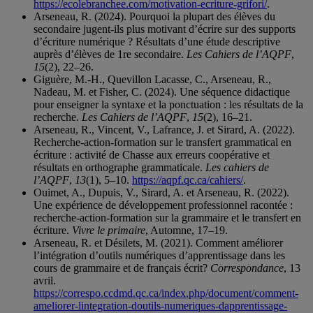
https://ecolebranchee.com/motivation-ecriture-grifori/
.
Arseneau, R. (2024). Pourquoi la plupart des élèves du
secondaire jugent-ils plus motivant d’écrire sur des supports
d’écriture numérique ? Résultats d’une étude descriptive
auprès d’élèves de 1re secondaire.
Les Cahiers de l’AQPF
,
15
(2), 22–26.
Giguère, M.-H., Quevillon Lacasse, C., Arseneau, R.,
Nadeau, M. et Fisher, C. (2024). Une séquence didactique
pour enseigner la syntaxe et la ponctuation : les résultats de la
recherche.
Les Cahiers de l’AQPF
,
15
(2), 16–21.
Arseneau, R., Vincent, V., Lafrance, J. et Sirard, A. (2022).
Recherche-action-formation sur le transfert grammatical en
écriture : activité de Chasse aux erreurs coopérative et
résultats en orthographe grammaticale.
Les cahiers de
l’AQPF
,
13
(1), 5–10.
https://aqpf.qc.ca/cahiers/
.
Ouimet, A., Dupuis, V., Sirard, A. et Arseneau, R. (2022).
Une expérience de développement professionnel racontée :
recherche-action-formation sur la grammaire et le transfert en
écriture.
Vivre le primaire
, Automne, 17–19.
Arseneau, R. et Désilets, M. (2021). Comment améliorer
l’intégration d’outils numériques d’apprentissage dans les
cours de grammaire et de français écrit?
Correspondance
, 13
avril.
https://correspo.ccdmd.qc.ca/index.php/document/comment-
ameliorer-lintegration-doutils-numeriques-dapprentissage-