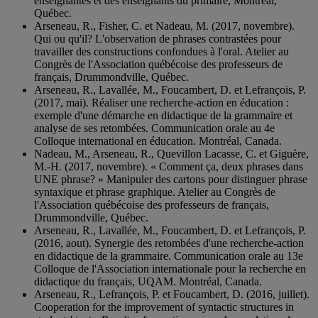
enseignantes et des enseignants du primaire, Montréal,
Québec.
Arseneau, R., Fisher, C. et Nadeau, M. (2017, novembre).
Qui ou qu'il? L'observation de phrases contrastées pour
travailler des constructions confondues à l'oral. Atelier au
Congrès de l'Association québécoise des professeurs de
français, Drummondville, Québec.
Arseneau, R., Lavallée, M., Foucambert, D. et Lefrançois, P.
(2017, mai). Réaliser une recherche-action en éducation :
exemple d'une démarche en didactique de la grammaire et
analyse de ses retombées. Communication orale au 4e
Colloque international en éducation. Montréal, Canada.
Nadeau, M., Arseneau, R., Quevillon Lacasse, C. et Giguère,
M.-H. (2017, novembre). « Comment ça, deux phrases dans
UNE phrase? » Manipuler des cartons pour distinguer phrase
syntaxique et phrase graphique. Atelier au Congrès de
l'Association québécoise des professeurs de français,
Drummondville, Québec.
Arseneau, R., Lavallée, M., Foucambert, D. et Lefrançois, P.
(2016, aout). Synergie des retombées d'une recherche-action
en didactique de la grammaire. Communication orale au 13e
Colloque de l'Association internationale pour la recherche en
didactique du français, UQAM. Montréal, Canada.
Arseneau, R., Lefrançois, P. et Foucambert, D. (2016, juillet).
Cooperation for the improvement of syntactic structures in