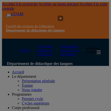
Accéder à la recherche
Accéder au menu pricipal
Accéder à la zone
centrale
Faculté des sciences de l'éducation
Département de didactique des langues
Faculté des
Département
Rosianne
UQAM
sciences de
de didactique
Arseneau
l'éducation
des langues
Département de didactique des langues
Accueil
Le département
Présentation générale
Équipe
Nous joindre
Programmes
Premier cycle
Cycles supérieurs
Corps professoral