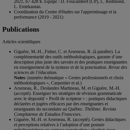
2021, 67 428 $. Équipe : D. Foucambert (CP), L. Redmond,
L. Emirkanian.
Coordination du Centre d'études sur l'apprentissage et la
performance (2019 - 2021)
Publications
Articles scientifiques
Giguère, M.-H., Fisher, C. et Arseneau, R. (à paraître). La
complémentarité des outils méthodologiques, garante d’une
description plus juste des savoirs et des pratiques enseignantes
en enseignement de la syntaxe et de la ponctuation.
Revue des
sciences de l’éducation
.
Notes
: (numéro thématique « Gestes professionnels et choix
méthodologiques », Carpentier et al.)
Arseneau, R., Deslandes Martineau, M. et Giguère, M.-H.
(accepté). Enseigner les stratégies de révision grammaticale
avec le dispositif « Profil de scripteur » : pratiques didactiques
déclarées et jugées efficaces par des enseignantes et
enseignants du secondaire au Québec.
Thélème. Revista
Complutense de Estudios Franceses
.
Giguère, M.-H. et Arseneau, R. (accepté). Gestes didactiques
et perceptions relatives à l’adoption d’une posture
métalinguistique en syntaxe-ponctuation : résultats issus