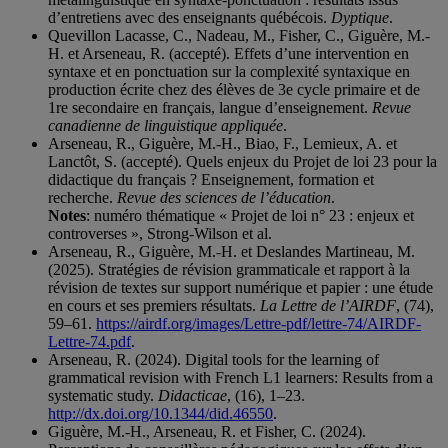
d’entretiens avec des enseignants québécois.
Dyptique
.
Quevillon Lacasse, C., Nadeau, M., Fisher, C., Giguère, M.-
H. et Arseneau, R. (accepté). Effets d’une intervention en
syntaxe et en ponctuation sur la complexité syntaxique en
production écrite chez des élèves de 3e cycle primaire et de
1re secondaire en français, langue d’enseignement.
Revue
canadienne de linguistique appliquée
.
Arseneau, R., Giguère, M.-H., Biao, F., Lemieux, A. et
Lanctôt, S. (accepté). Quels enjeux du Projet de loi 23 pour la
didactique du français ? Enseignement, formation et
recherche.
Revue des sciences de l’éducation
.
Notes
: numéro thématique « Projet de loi n° 23 : enjeux et
controverses », Strong-Wilson et al.
Arseneau, R., Giguère, M.-H. et Deslandes Martineau, M.
(2025). Stratégies de révision grammaticale et rapport à la
révision de textes sur support numérique et papier : une étude
en cours et ses premiers résultats.
La Lettre de l’AIRDF
, (74),
59–61.
https://airdf.org/images/Lettre-pdf/lettre-74/AIRDF-
Lettre-74.pdf
.
Arseneau, R. (2024). Digital tools for the learning of
grammatical revision with French L1 learners: Results from a
systematic study.
Didacticae
, (16), 1–23.
http://dx.doi.org/10.1344/did.46550
.
Giguère, M.-H., Arseneau, R. et Fisher, C. (2024).