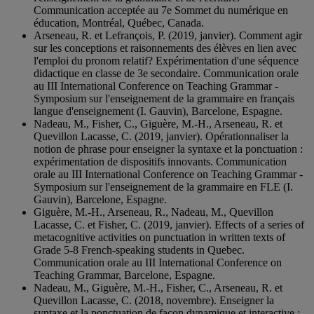
Communication acceptée au 7e Sommet du numérique en
éducation, Montréal, Québec, Canada.
Arseneau, R. et Lefrançois, P. (2019, janvier). Comment agir
sur les conceptions et raisonnements des élèves en lien avec
l'emploi du pronom relatif? Expérimentation d'une séquence
didactique en classe de 3e secondaire. Communication orale
au III International Conference on Teaching Grammar -
Symposium sur l'enseignement de la grammaire en français
langue d'enseignement (I. Gauvin), Barcelone, Espagne.
Nadeau, M., Fisher, C., Giguère, M.-H., Arseneau, R. et
Quevillon Lacasse, C. (2019, janvier). Opérationnaliser la
notion de phrase pour enseigner la syntaxe et la ponctuation :
expérimentation de dispositifs innovants. Communication
orale au III International Conference on Teaching Grammar -
Symposium sur l'enseignement de la grammaire en FLE (I.
Gauvin), Barcelone, Espagne.
Giguère, M.-H., Arseneau, R., Nadeau, M., Quevillon
Lacasse, C. et Fisher, C. (2019, janvier). Effects of a series of
metacognitive activities on punctuation in written texts of
Grade 5-8 French-speaking students in Quebec.
Communication orale au III International Conference on
Teaching Grammar, Barcelone, Espagne.
Nadeau, M., Giguère, M.-H., Fisher, C., Arseneau, R. et
Quevillon Lacasse, C. (2018, novembre). Enseigner la
syntaxe et la ponctuation de façon dynamique et interactive :