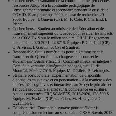
Cochercheuse. Évaluation de la contribution des jeux et des
ressources Alloprof à la continuité pédagogique de
l'enseignement primaire et secondaire pendant la crise de la
COVID-19 au printemps 2020, contrat de recherche, 29
900$. Équipe : I. Gauvin (CP), M.-F. Côté, P. Charland, I.
Plante.
Cochercheuse. Soutien au ministère de l'Éducation et de
l'Enseignement supérieur du Québec pour évaluer les impacts
de la COVID-19 sur le milieu scolaire. CRSH Engagement
partenarial, 2020-2021, 24 871$. Équipe : P. Charland (CP),
O. Arvisais, I. Gauvin, S. Cyr et 5 autres.
Responsable. Outils numériques pour la grammaire et le
français écrit: Qu'en font les chargé.e.s de cours et les
étudiant.e.s? Quelle efficacité? Comment mieux les intégrer?
Comité universitaire d'intégration pédagogique, U. de
Montréal, 2020, 7 751$. Équipe: M. Désilets, P. Lefrançois.
Stagiaire postdoctorale. Expérimentation de dispositifs
didactiques en syntaxe et en ponctuation « à la manière » des
dictées métacognitives et interactives, au 3e cycle primaire et
1er cycle secondaire et effet sur la compétence en écriture.
Actions concertées FRQSC-MÉES, 2016-2020, 128 500 $.
Équipe: M. Nadeau (CP), C. Fisher, M.-H. Giguère, C.
Quevillon-L.
Collaboratrice. Entrainer la syntaxe pour améliorer la
compréhension en lecture au secondaire. CRSH Savoir, 2018-