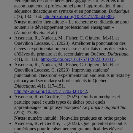
Perceptions de conseillères pédagogiques sur les effets d’un
accompagnement professionnel pour l’appropriation d’une
séquence didactique en syntaxe et en ponctuation.
Didactique
,
5
(3), 134–164.
http://dx.doi.org/10.37571/2024.0306
.
Notes
: numéro thématique « La recherche en didactique pour
soutenir le développement professionnel enseignant »
(Araujo-Oliveira et al.)
Arseneau, R., Nadeau, M., Fisher, C. Giguère, M.-H. et
Quevillon Lacasse, C. (2023). Améliorer la ponctuation des
élèves : expérimentation en classe et résultats dans des textes
d’élèves du primaire et du secondaire au Québec.
Didactique
,
4
(1), 81–116.
http://dx.doi.org/10.37571/2023.01041.
.
Arseneau, R., Nadeau, M., Fisher, C. Giguère, M.-H. et
Quevillon Lacasse, C. (2023). Improving students’
punctuation: classroom experimentation and results in texts by
primary and secondary school students in Quebec.
Didactique
,
4
(1), 117–151.
http://dx.doi.org/10.37571/2023.01042
.
Arseneau, R. et Geoffre, T. (2023). Outils numériques et
participe passé : quels types de tâches pour quels
apprentissages morphosyntaxiques?
Le français aujourd’hui
,
(223), 73–88.
Notes
: numéro intitulé : Nouvelles pratiques en orthographe
Arseneau, R. et Geoffre, T. (2023). Quel potentiel des outils
numériques pour le raisonnement grammatical des élèves?