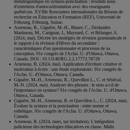
métalinguistique en syntaxe-ponctuation : résultats issus
d'entretiens d'autoconfrontation avec des enseignants
québécois. XVIIIe Rencontres internationales du Réseau de
recherche en Éducation et Formation (REF), Université de
Fribourg, Fribourg, Suisse.
Arseneau, R., Giguère, M.-H., Blaser, C., Deslandes
Martineau, M., Carignan, I., Maynard, C. et Bélanger, A.
(2024, mai). Décrire les stratégies de révision grammaticale et
le rapport à la révision d'élèves du secondaire :
caractéristiques d'un questionnaire et processus de sa
conception. 91e congrès de l'Acfas. U. d'Ottawa, Ottawa,
Canada. DOI : 10.13140/RG.2.2.17772.78728
Arseneau, R. (2024, mai). Application d'écriture créative et
motivation à écrire : une étude exploratoire. 91e congrès de
l'Acfas. U. d'Ottawa, Ottawa, Canada.
Giguère, M.-H., Arseneau, R., Quevillon L., C. et Sénécal,
M.-N. (2024, mai). Analyser des phrases : le sens a-t-il de
l'importance en syntaxe? 91e congrès de l'Acfas. U. d'Ottawa,
Ottawa, Canada.
Giguère, M.-H., Arseneau, R. et Quevillon L., C. (2024, mai).
Évaluer la syntaxe et la ponctuation : entre norme et
esthétique. 91e congrès de l'Acfas. U. d'Ottawa, Ottawa,
Canada.
Arseneau, R. (2024, mars, sur invitation). L'intégration
judicieuse des technologies éducatives en classe. Midis