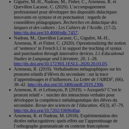
Giguère, M.-H., Nadeau, M., Fisher, C., Arseneau, R. et
Quevillon Lacasse, C. (2020). L’accompagnement
professionnel pour développer des dispositifs didactiques
innovants en syntaxe et en ponctuation : regards de
conseillères pédagogiques.
Recherches en didactique des
langues et des cultures : Les Cahiers de l’Acedle
, (17-2).
http://dx.doi.org/10.4000/rdlc.7457
.
Nadeau, M., Quevillon Lacasse, C., Giguère, M.-H.,
Arseneau, R. et Fisher, C. (2020). Operationalizing the notion
of ‘sentence’ in French L1 to support the teaching of syntax
and punctuation through innovative devices.
L1-Educational
Studies in Language and Literature
,
20
, 1–28.
http://dx.doi.org/10.17239/L1ESLL-2020.20.03.05
.
Arseneau, R. (2019). Verbalisations métagraphiques sur les
pronoms relatifs d’élèves du secondaire : sur la trace
d’apprentissages et d’influences.
La Lettre de l’AIRDF
, (66),
38–42.
http://dx.doi.org/10.3406/airdf.2019.2306
.
Arseneau, R. et Lefrançois, P. (2019). « Auxquels? C’est le
pronom relatif » : susciter des interactions verbales pour
développer la compétence métalinguistique des élèves du
secondaire.
Revue des sciences de l’éducation
,
45
(3), 47–79.
http://dx.doi.org/10.7202/1069640ar
.
Arseneau, R. et Nadeau, M. (2018). Expérimentation des
dictées métacognitives: quels effets sur l’apprentissage de
l’orthographe grammaticale en contexte francophone