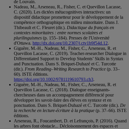
de Louvain.
Nadeau, M., Arseneau, R., Fisher, C. et Quevillon Lacasse,
C. (2020). Les dictées métacognitives interactives: un
dispositif didactique prometteur pour le développement de la
compétence orthographique en milieu minoritaire. Dans J.
Thibeault et C. Fleuret (dir.).
Didactique du français en
contextes minoritaires : entre normes scolaires et
plurilinguismes
(p. 155–184). Presses de l'Université
d'Ottawa.
http://dx.doi.org/10.2307/j.ctv1b9f54d.12
.
Giguère, M.-H., Nadeau, M., Fisher, C., Arseneau, R. et
Quevillon Lacasse, C. (2019). Teacher-researcher Dialogue in
Differentiated Support to Develop Students’ Skills in Syntax
and Punctuation. Dans S. Briquet-Duhazé et C. Turcotte
(dir.).
From Reading–Writing Research to Practice
(p. 33–
60). ISTE éditions.
https://doi.org/10.1002/9781119610793.ch3
.
Giguère, M.-H., Nadeau, M., Fisher, C., Arseneau, R. et
Quevillon Lacasse, C. (2018). Dialogue enseignants-
chercheuses dans un accompagnement différencié pour
développer les savoir-faire des élèves en syntaxe et en
ponctuation. Dans S. Briquet-Duhazé et C. Turcotte (dir.).
De
la recherche en lecture-écriture à la pratique
(p. 37–66). ISTE
éditions.
Arseneau, R., Foucambert, D. et Lefrançois, P. (2016). Quand
les arbres font obstacle... Décloisonnement des espaces et