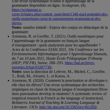
Une revue systématique d'outils d’apprentissage de la
grammaire disponibles en ligne.
Scolagram
, (9).
https://scolagram.u-
cergy.fr/index.php/content_page/item/1346-quel-potentiel-des-
outils-numeriques-pour-le-raisonnement-grammatical-des-
eleves
.
Notes
: numéro intitulé : Enjeux des corpus en didactique de la
grammaire
Arseneau, R. et Geoffre, T. (2021). Outils numériques pour
l’apprentissage de la grammaire en français langue
d’enseignement : quels analyseurs pour les appréhender ?
Actes de la Conférence EIAH 2021, 10e Conférence sur les
Environnements Informatiques pour l’Apprentissage Humain,
du 7 au 10 juin 2021, Haute École Pédagogique Fribourg
(HEP; PH FR), Suisse
, 288–293.
https://hal.archives-
ouvertes.fr/hal-03287738/
.
Notes
: sous la direction de Lefevre, M., Michel, C., Geoffre,
T., Rodi, M., Alvarez, L. et Karou, A.
Arseneau, R. (2020). Comment la ponctuation se développe-t-
elle chez les élèves? Une revue systématique des recherches
empiriques en classe de français langue d’enseignement [How
does punctuation develop in students? A systematic review of
empirical research in French as the language of instruction].
Bellaterra Journal of Teaching & Learning Language &
Literature
,
13
(3).
http://dx.doi.org/10.5565/rev/jtl3.850
.