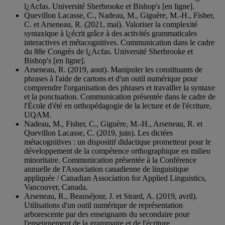
l¿Acfas. Université Sherbrooke et Bishop's [en ligne].
Quevillon Lacasse, C., Nadeau, M., Giguère, M.-H., Fisher,
C. et Arseneau, R. (2021, mai). Valoriser la complexité
syntaxique à l¿écrit grâce à des activités grammaticales
interactives et métacognitives. Communication dans le cadre
du 88e Congrès de l¿Acfas. Université Sherbrooke et
Bishop's [en ligne].
Arseneau, R. (2019, aout). Manipuler les constituants de
phrases à l'aide de cartons et d'un outil numérique pour
comprendre l'organisation des phrases et travailler la syntaxe
et la ponctuation. Communication présentée dans le cadre de
l'École d'été en orthopédagogie de la lecture et de l'écriture,
UQAM.
Nadeau, M., Fisher, C., Giguère, M.-H., Arseneau, R. et
Quevillon Lacasse, C. (2019, juin). Les dictées
métacognitives : un dispositif didactique prometteur pour le
développement de la compétence orthographique en milieu
minoritaire. Communication présentée à la Conférence
annuelle de l'Association canadienne de linguistique
appliquée / Canadian Association for Applied Linguistics,
Vancouver, Canada.
Arseneau, R., Beauséjour, J. et Sirard, A. (2019, avril).
Utilisations d'un outil numérique de représentation
arborescente par des enseignants du secondaire pour
l'enseignement de la grammaire et de l'écriture.