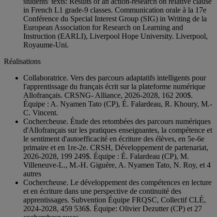
students' texts: Results of an action-research on relative clause
in French L1 grade-9 classes. Communication orale à la 17e
Conférence du Special Interest Group (SIG) in Writing de la
European Association for Research on Learning and
Instruction (EARLI), Liverpool Hope University. Liverpool,
Royaume-Uni.
Réalisations
Collaboratrice. Vers des parcours adaptatifs intelligents pour
l'apprentissage du français écrit sur la plateforme numérique
Allofrançais. CRSNG- Alliance, 2026-2028, 162 200$.
Équipe : A. Nyamen Tato (CP), É. Falardeau, R. Khoury, M.-
C. Vincent.
Cochercheuse. Étude des retombées des parcours numériques
d'Allofrançais sur les pratiques enseignantes, la compétence et
le sentiment d'autoefficacité en écriture des élèves, en 5e-6e
primaire et en 1re-2e. CRSH, Développement de partenariat,
2026-2028, 199 249$. Équipe : É. Falardeau (CP), M.
Villeneuve-L., M.-H. Giguère, A. Nyamen Tato, N. Roy, et 4
autres
Cochercheuse. Le développement des compétences en lecture
et en écriture dans une perspective de continuité des
apprentissages. Subvention Équipe FRQSC, Collectif CLÉ,
2024-2028, 459 536$. Équipe: Olivier Dezutter (CP) et 27