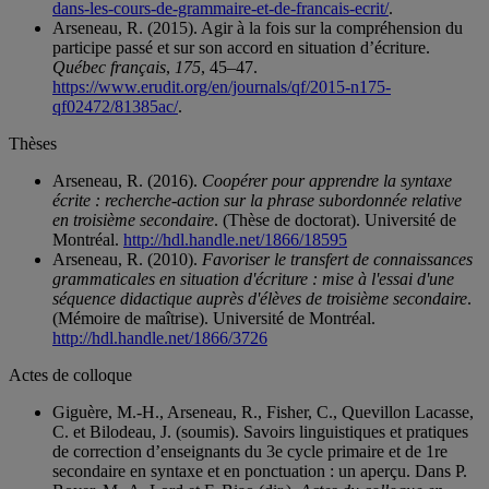
dans-les-cours-de-grammaire-et-de-francais-ecrit/
.
Arseneau, R. (2015). Agir à la fois sur la compréhension du
participe passé et sur son accord en situation d’écriture.
Québec français
,
175
, 45–47.
https://www.erudit.org/en/journals/qf/2015-n175-
qf02472/81385ac/
.
Thèses
Arseneau, R. (2016).
Coopérer pour apprendre la syntaxe
écrite : recherche-action sur la phrase subordonnée relative
en troisième secondaire
. (Thèse de doctorat). Université de
Montréal.
http://hdl.handle.net/1866/18595
Arseneau, R. (2010).
Favoriser le transfert de connaissances
grammaticales en situation d'écriture : mise à l'essai d'une
séquence didactique auprès d'élèves de troisième secondaire
.
(Mémoire de maîtrise). Université de Montréal.
http://hdl.handle.net/1866/3726
Actes de colloque
Giguère, M.-H., Arseneau, R., Fisher, C., Quevillon Lacasse,
C. et Bilodeau, J. (soumis). Savoirs linguistiques et pratiques
de correction d’enseignants du 3e cycle primaire et de 1re
secondaire en syntaxe et en ponctuation : un aperçu. Dans P.