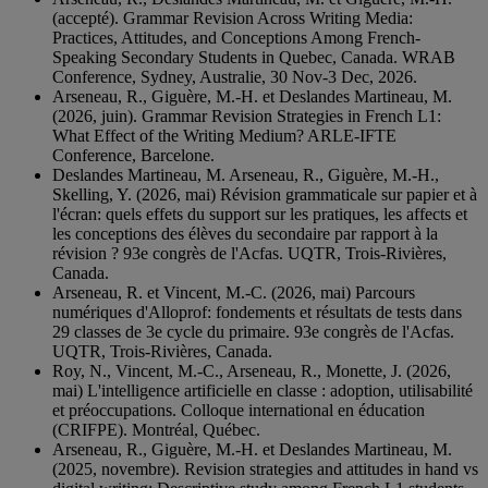
(accepté). Grammar Revision Across Writing Media:
Practices, Attitudes, and Conceptions Among French-
Speaking Secondary Students in Quebec, Canada. WRAB
Conference, Sydney, Australie, 30 Nov-3 Dec, 2026.
Arseneau, R., Giguère, M.-H. et Deslandes Martineau, M.
(2026, juin). Grammar Revision Strategies in French L1:
What Effect of the Writing Medium? ARLE-IFTE
Conference, Barcelone.
Deslandes Martineau, M. Arseneau, R., Giguère, M.-H.,
Skelling, Y. (2026, mai) Révision grammaticale sur papier et à
l'écran: quels effets du support sur les pratiques, les affects et
les conceptions des élèves du secondaire par rapport à la
révision ? 93e congrès de l'Acfas. UQTR, Trois-Rivières,
Canada.
Arseneau, R. et Vincent, M.-C. (2026, mai) Parcours
numériques d'Alloprof: fondements et résultats de tests dans
29 classes de 3e cycle du primaire. 93e congrès de l'Acfas.
UQTR, Trois-Rivières, Canada.
Roy, N., Vincent, M.-C., Arseneau, R., Monette, J. (2026,
mai) L'intelligence artificielle en classe : adoption, utilisabilité
et préoccupations. Colloque international en éducation
(CRIFPE). Montréal, Québec.
Arseneau, R., Giguère, M.-H. et Deslandes Martineau, M.
(2025, novembre). Revision strategies and attitudes in hand vs