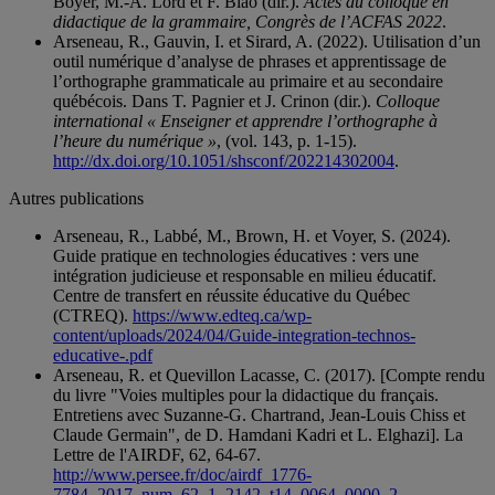
Boyer, M.-A. Lord et F. Biao (dir.).
Actes du colloque en
didactique de la grammaire, Congrès de l’ACFAS 2022
.
Arseneau, R., Gauvin, I. et Sirard, A. (2022). Utilisation d’un
outil numérique d’analyse de phrases et apprentissage de
l’orthographe grammaticale au primaire et au secondaire
québécois. Dans T. Pagnier et J. Crinon (dir.).
Colloque
international « Enseigner et apprendre l’orthographe à
l’heure du numérique »
, (vol. 143, p. 1-15).
http://dx.doi.org/10.1051/shsconf/202214302004
.
Autres publications
Arseneau, R., Labbé, M., Brown, H. et Voyer, S. (2024).
Guide pratique en technologies éducatives : vers une
intégration judicieuse et responsable en milieu éducatif.
Centre de transfert en réussite éducative du Québec
(CTREQ).
https://www.edteq.ca/wp-
content/uploads/2024/04/Guide-integration-technos-
educative-.pdf
Arseneau, R. et Quevillon Lacasse, C. (2017). [Compte rendu
du livre "Voies multiples pour la didactique du français.
Entretiens avec Suzanne-G. Chartrand, Jean-Louis Chiss et
Claude Germain", de D. Hamdani Kadri et L. Elghazi]. La
Lettre de l'AIRDF, 62, 64-67.
http://www.persee.fr/doc/airdf_1776-
7784_2017_num_62_1_2142_t14_0064_0000_2