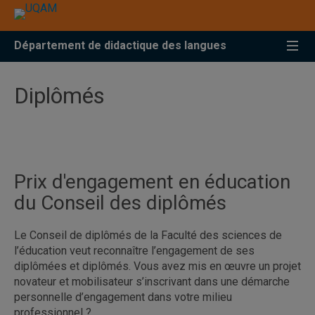
Accéder
Accéder
Accéder
à
au
à
la
menu
la
Département de didactique des langues
recherche
pricipal
zone
centrale
Diplômés
Prix d'engagement en éducation
du Conseil des diplômés
Le Conseil de diplômés de la Faculté des sciences de
l’éducation veut reconnaître l’engagement de ses
diplômées et diplômés. Vous avez mis en œuvre un projet
novateur et mobilisateur s’inscrivant dans une démarche
personnelle d’engagement dans votre milieu
professionnel ?