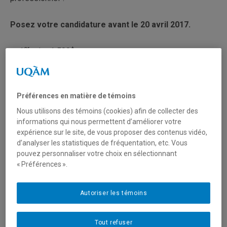
Posez votre candidature avant le 20 avril 2017.
er
1
prix : 1 500$
e
2
prix : 500$
e
3
prix : 250$
Préférences en matière de témoins
Prix du public
Nous utilisons des témoins (cookies) afin de collecter des
informations qui nous permettent d’améliorer votre
expérience sur le site, de vous proposer des contenus vidéo,
Conditions d’admissibilité :
d’analyser les statistiques de fréquentation, etc. Vous
pouvez personnaliser votre choix en sélectionnant
Être diplômée, diplômé, de l’un des programmes de la
« Préférences ».
Faculté des sciences de l’éducation de l’UQAM ;
Au cours de la dernière année, s’être distinguée,
Autoriser les témoins
distinguée pour avoir mis en œuvre un projet novateur
et mobilisateur s’inscrivant dans une démarche
personnelle d’engagement dans son milieu
Tout refuser