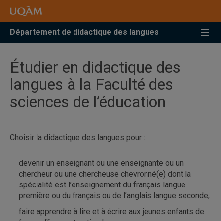
Accéder
Accéder
Accéder
à
au
à
la
menu
la
Département de didactique des langues
recherche
pricipal
zone
centrale
Étudier en didactique des
langues à la Faculté des
sciences de l’éducation
Choisir la didactique des langues pour :
devenir un enseignant ou une enseignante ou un
chercheur ou une chercheuse chevronné(e) dont la
spécialité est l’enseignement du français langue
première ou du français ou de l’anglais langue seconde;
faire apprendre à lire et à écrire aux jeunes enfants de