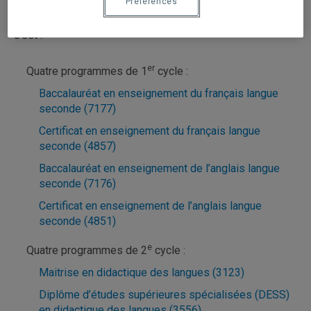
Préférences
Le Département de didactique des langues à l’UQAM,
c’est :
er
Quatre programmes de 1
cycle :
Baccalauréat en enseignement du français langue
seconde (7177)
Certificat en enseignement du français langue
seconde (4857)
Baccalauréat en enseignement de l’anglais langue
seconde (7176)
Certificat en enseignement de l’anglais langue
seconde (4851)
e
Quatre programmes de 2
cycle :
Maitrise en didactique des langues (3123)
Diplôme d’études supérieures spécialisées (DESS)
en didactique des langues (3556)