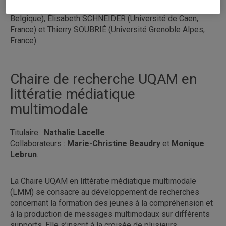
Québec), Nicolas ROLAND (Université Libre de Bruxelles,
Belgique), Élisabeth SCHNEIDER (Université de Caen,
France) et Thierry SOUBRIÉ (Université Grenoble Alpes,
France).
Chaire de recherche UQAM en
littératie médiatique
multimodale
Titulaire :
Nathalie Lacelle
Collaborateurs :
Marie-Christine Beaudry
et
Monique
Lebrun
.
La Chaire UQAM en littératie médiatique multimodale
(LMM) se consacre au développement de recherches
concernant la formation des jeunes à la compréhension et
à la production de messages multimodaux sur différents
supports. Elle s’inscrit à la croisée de plusieurs