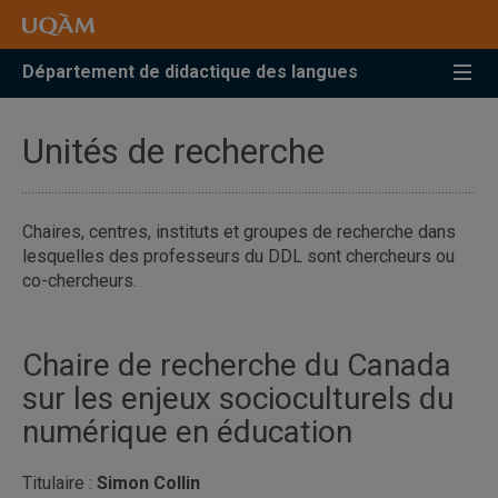
Accéder
Accéder
Accéder
à
au
à
la
menu
la
Département de didactique des langues
recherche
pricipal
zone
centrale
Unités de recherche
Chaires, centres, instituts et groupes de recherche dans
lesquelles des professeurs du DDL sont chercheurs ou
co-chercheurs.
Chaire de recherche du Canada
sur les enjeux socioculturels du
numérique en éducation
Titulaire :
Simon Collin