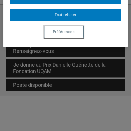
Tout refuser
Demande d’admission
Préférences
Cours à distance offerts
au 2e cycle
Renseignez-vous!
Je donne au Prix Danielle Guénette de la
Fondation UQAM
Poste disponible