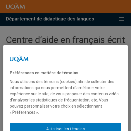
Accéder
Accéder
Accéder
à
au
à
la
menu
la
Département de didactique des langues
recherche
pricipal
zone
centrale
Centre d’aide en français écrit
et oral (CAFÉO)
Le
Centre d’aide en français écrit et oral (CAFÉO)
existe
Préférences en matière de témoins
depuis 2003. Les services de soutien en français et de
Nous utilisons des témoins (cookies) afin de collecter des
soutien à l'apprentissage sont offerts en priorité aux
informations qui nous permettent d’améliorer votre
étudiants inscrits dans les programmes de formation à
expérience sur le site, de vous proposer des contenus vidéo,
l’enseignement. Il propose aux étudiants de ces
d’analyser les statistiques de fréquentation, etc. Vous
programmes, des ateliers de groupe et, au besoin, du
pouvez personnaliser votre choix en sélectionnant
soutien individuel pour parfaire leurs compétences en
« Préférences ».
français.
Autoriser les témoins