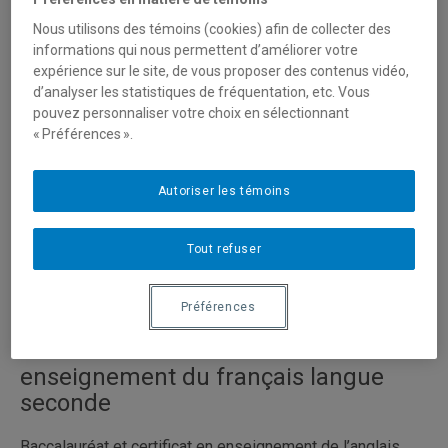
Secrétaire de direction
Courriel :
ddl@uqam.ca
Nous utilisons des témoins (cookies) afin de collecter des
Téléphone : (514) 987-3000 poste
20608
informations qui nous permettent d’améliorer votre
Local : N-4225
expérience sur le site, de vous proposer des contenus vidéo,
d’analyser les statistiques de fréquentation, etc. Vous
pouvez personnaliser votre choix en sélectionnant
Annie Pelletier
« Préférences ».
Assistante administrative
Courriel :
pelletier.annie.2@uqam.ca
Téléphone : (514) 987-3000 poste 20300
Autoriser les témoins
Local : N-4235
Tout refuser
Programmes
Préférences
Baccalauréat et certificat en
enseignement du français langue
seconde
Baccalauréat et certificat en enseignement de l’anglais