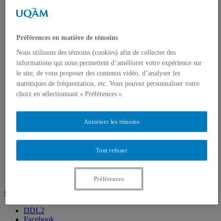
Cycles supérieurs
Corps professoral
Professeurs
Professeurs émérites
Professeurs associés
Préférences en matière de témoins
Recherche
Nous utilisons des témoins (cookies) afin de collecter des
Unités de recherche
Axes de recherche
informations qui nous permettent d’améliorer votre expérience sur
Publications
le site, de vous proposer des contenus vidéo, d’analyser les
Mémoires et thèses
statistiques de fréquentation, etc. Vous pouvez personnaliser votre
Services facultaires
choix en sélectionnant « Préférences ».
Bibliothèque des sciences de l’éducation
Bureau de la formation pratique
Centre d’aide en français écrit et oral (CAFÉO)
Autoriser les témoins
Centre de services orthopédagogiques
Clinique carrière
Laboratoires informatiques
Tout refuser
La didactique des langues à l’UQAM : une formation de
classe
Préférences
Suivez-nous
DDL2
Facebook